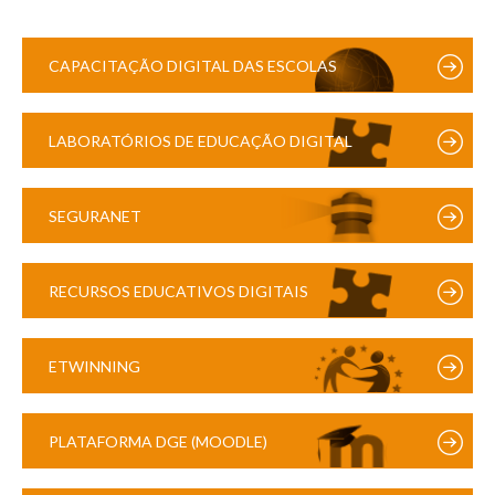
CAPACITAÇÃO DIGITAL DAS ESCOLAS
LABORATÓRIOS DE EDUCAÇÃO DIGITAL
SEGURANET
RECURSOS EDUCATIVOS DIGITAIS
ETWINNING
PLATAFORMA DGE (MOODLE)