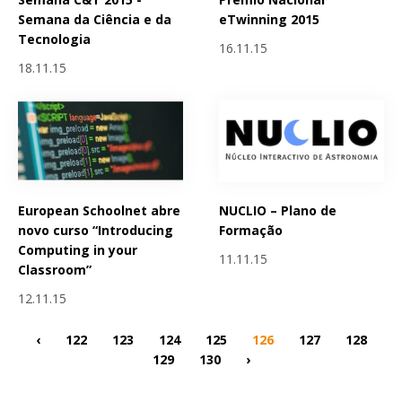
Semana da Ciência e da
eTwinning 2015
Tecnologia
16.11.15
18.11.15
European Schoolnet abre
NUCLIO – Plano de
novo curso “Introducing
Formação
Computing in your
11.11.15
Classroom”
12.11.15
‹
122
123
124
125
126
127
128
129
130
›