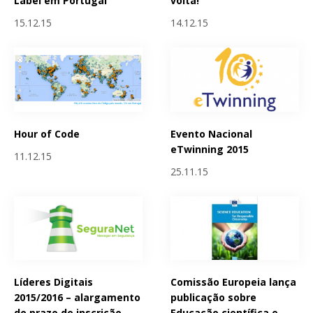
Label em Portugal
volta!
15.12.15
14.12.15
Hour of Code
Evento Nacional
eTwinning 2015
11.12.15
25.11.15
Líderes Digitais
Comissão Europeia lança
2015/2016 – alargamento
publicação sobre
do prazo de inscrição
Educação científica e