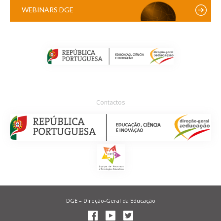
WEBINARS DGE
Contactos
DGE – Direção-Geral da Educação