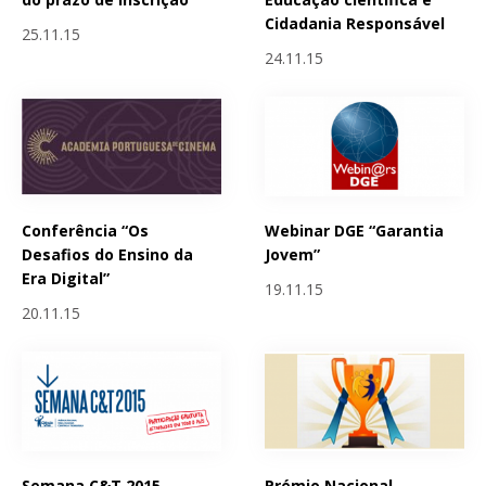
Cidadania Responsável
25.11.15
24.11.15
Conferência “Os
Webinar DGE “Garantia
Desafios do Ensino da
Jovem”
Era Digital”
19.11.15
20.11.15
Semana C&T 2015 -
Prémio Nacional