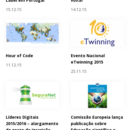
Label em Portugal
volta!
15.12.15
14.12.15
Hour of Code
Evento Nacional
eTwinning 2015
11.12.15
25.11.15
Líderes Digitais
Comissão Europeia lança
2015/2016 – alargamento
publicação sobre
do prazo de inscrição
Educação científica e