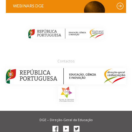
WEBINARS DGE
Contactos
DGE – Direção-Geral da Educação