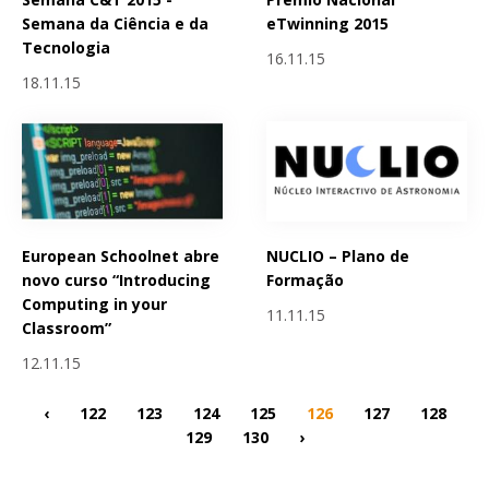
Semana da Ciência e da
eTwinning 2015
Tecnologia
16.11.15
18.11.15
European Schoolnet abre
NUCLIO – Plano de
novo curso “Introducing
Formação
Computing in your
11.11.15
Classroom”
12.11.15
‹
122
123
124
125
126
127
128
129
130
›