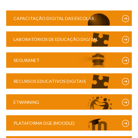
CAPACITAÇÃO DIGITAL DAS ESCOLAS
LABORATÓRIOS DE EDUCAÇÃO DIGITAL
SEGURANET
RECURSOS EDUCATIVOS DIGITAIS
ETWINNING
PLATAFORMA DGE (MOODLE)