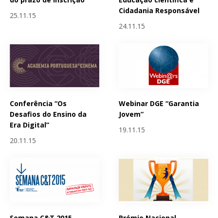
Cidadania Responsável
25.11.15
24.11.15
Conferência “Os
Webinar DGE “Garantia
Desafios do Ensino da
Jovem”
Era Digital”
19.11.15
20.11.15
Semana C&T 2015 -
Prémio Nacional