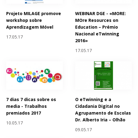
Projeto MILAGE promove
WEBINAR DGE - «MORE:
workshop sobre
MOre Resources on
Aprendizagem Móvel
Education – Prémio
Nacional eTwinning
17.05.17
2016»
17.05.17
7 dias 7 dicas sobre os
O eTwinning e a
media - Trabalhos
Cidadania Digital no
premiados 2017
Agrupamento de Escolas
Dr. Alberto Iria – Olhão
10.05.17
09.05.17