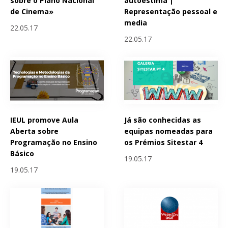
sobre o Plano Nacional
autoestima |
de Cinema»
Representação pessoal e
media
22.05.17
22.05.17
IEUL promove Aula
Já são conhecidas as
Aberta sobre
equipas nomeadas para
Programação no Ensino
os Prémios Sitestar 4
Básico
19.05.17
19.05.17