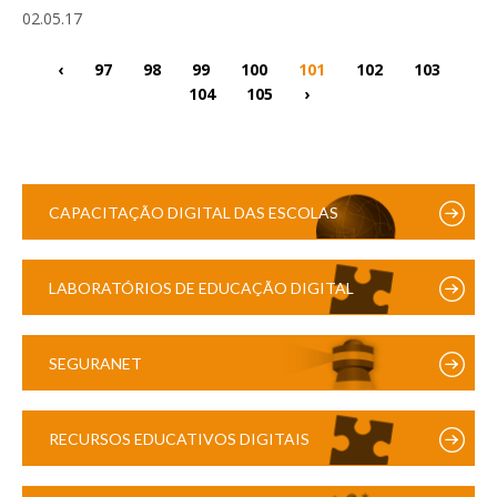
02.05.17
‹
97
98
99
100
101
102
103
104
105
›
CAPACITAÇÃO DIGITAL DAS ESCOLAS
LABORATÓRIOS DE EDUCAÇÃO DIGITAL
SEGURANET
RECURSOS EDUCATIVOS DIGITAIS