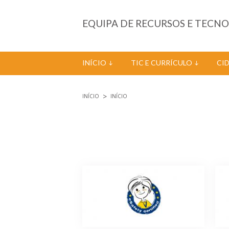
Passar para o conteúdo principal
EQUIPA DE RECURSOS E TECN
INÍCIO
TIC E CURRÍCULO
CI
INÍCIO
INÍCIO
Está aqui
Páginas