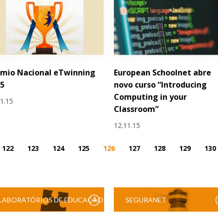
émio Nacional eTwinning
European Schoolnet abre
15
novo curso “Introducing
Computing in your
11.15
Classroom”
12.11.15
122
123
124
125
126
127
128
129
130
LABORATÓRIOS DE EDUCAÇÃO
SEGURANET