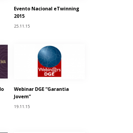
Evento Nacional eTwinning
2015
25.11.15
do
Webinar DGE “Garantia
Jovem”
19.11.15