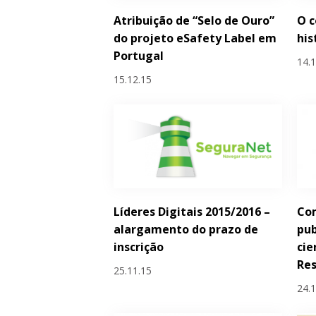
Atribuição de “Selo de Ouro”
O 
do projeto eSafety Label em
his
Portugal
14.
15.12.15
Líderes Digitais 2015/2016 –
Com
alargamento do prazo de
pub
inscrição
cie
Re
25.11.15
24.