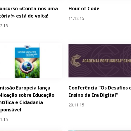
concurso «Conta-nos uma
Hour of Code
tória!» está de volta!
11.12.15
12.15
issão Europeia lança
Conferência “Os Desafios 
licação sobre Educação
Ensino da Era Digital”
ntífica e Cidadania
20.11.15
sponsável
11.15