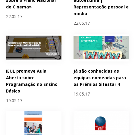
sobre o Plano Nacional
autoestima |
de Cinema»
Representação pessoal e
media
22.05.17
22.05.17
IEUL promove Aula
Já são conhecidas as
Aberta sobre
equipas nomeadas para
Programação no Ensino
os Prémios Sitestar 4
Básico
19.05.17
19.05.17