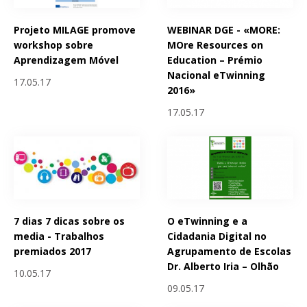
Projeto MILAGE promove
WEBINAR DGE - «MORE:
workshop sobre
MOre Resources on
Aprendizagem Móvel
Education – Prémio
Nacional eTwinning
17.05.17
2016»
17.05.17
7 dias 7 dicas sobre os
O eTwinning e a
media - Trabalhos
Cidadania Digital no
premiados 2017
Agrupamento de Escolas
Dr. Alberto Iria – Olhão
10.05.17
09.05.17