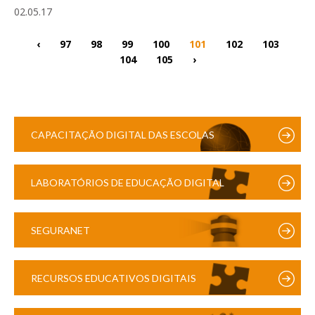
02.05.17
‹
97
98
99
100
101
102
103
104
105
›
CAPACITAÇÃO DIGITAL DAS ESCOLAS
LABORATÓRIOS DE EDUCAÇÃO DIGITAL
SEGURANET
RECURSOS EDUCATIVOS DIGITAIS