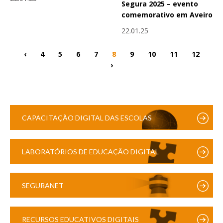
Segura 2025 – evento
comemorativo em Aveiro
22.01.25
‹
4
5
6
7
8
9
10
11
12
›
CAPACITAÇÃO DIGITAL DAS ESCOLAS
LABORATÓRIOS DE EDUCAÇÃO DIGITAL
SEGURANET
RECURSOS EDUCATIVOS DIGITAIS