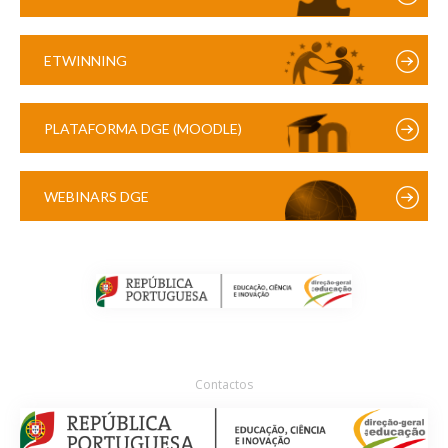
ETWINNING
PLATAFORMA DGE (MOODLE)
WEBINARS DGE
Contactos