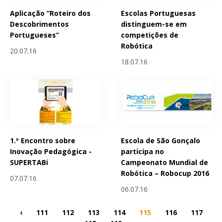
Aplicação “Roteiro dos
Escolas Portuguesas
Descobrimentos
distinguem-se em
Portugueses”
competições de
Robótica
20.07.16
18.07.16
1.º Encontro sobre
Escola de São Gonçalo
Inovação Pedagógica -
participa no
SUPERTABi
Campeonato Mundial de
Robótica – Robocup 2016
07.07.16
06.07.16
‹
111
112
113
114
115
116
117