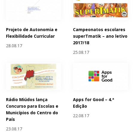
Projeto de Autonomia e
Campeonatos escolares
Flexibilidade Curricular
superTmatik – ano letivo
2017/18
28.08.17
25.08.17
Rádio Miúdos lança
Apps for Good – 4.ª
Concurso para Escolas e
Edição
Municípios do Centro do
22.08.17
País
23.08.17