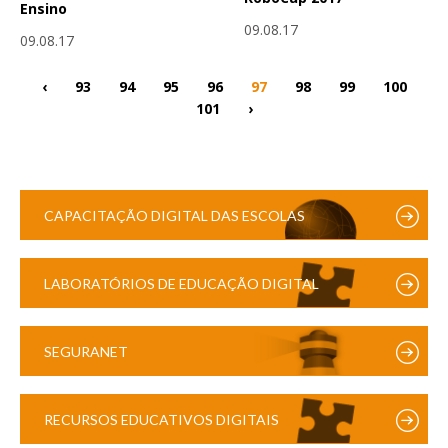
Ensino
09.08.17
09.08.17
‹
93
94
95
96
97
98
99
100
101
›
CAPACITAÇÃO DIGITAL DAS ESCOLAS
LABORATÓRIOS DE EDUCAÇÃO DIGITAL
SEGURANET
RECURSOS EDUCATIVOS DIGITAIS