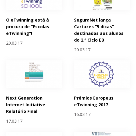
O eTwinning está à
SeguraNet lança
procura de “Escolas
Cartazes ”5 dicas”
eTwinning”!
destinados aos alunos
do 2.º Ciclo EB
20.03.17
20.03.17
Next Generation
Prémios Europeus
Internet Initiative –
eTwinning 2017
Relatório Final
16.03.17
17.03.17