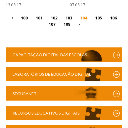
13.03.17
07.03.17
‹
100
101
102
103
104
105
106
107
108
›
CAPACITAÇÃO DIGITAL DAS ESCOLAS
LABORATÓRIOS DE EDUCAÇÃO DIGITAL
SEGURANET
RECURSOS EDUCATIVOS DIGITAIS