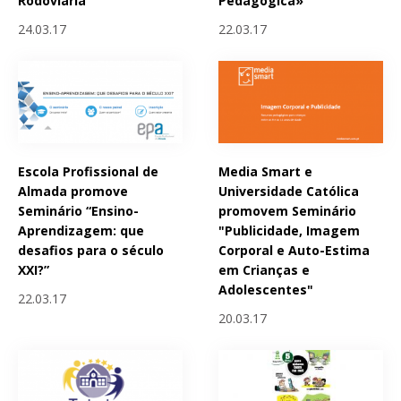
Rodoviária
Pedagógica»
24.03.17
22.03.17
Escola Profissional de
Media Smart e
Almada promove
Universidade Católica
Seminário “Ensino-
promovem Seminário
Aprendizagem: que
"Publicidade, Imagem
desafios para o século
Corporal e Auto-Estima
XXI?”
em Crianças e
Adolescentes"
22.03.17
20.03.17