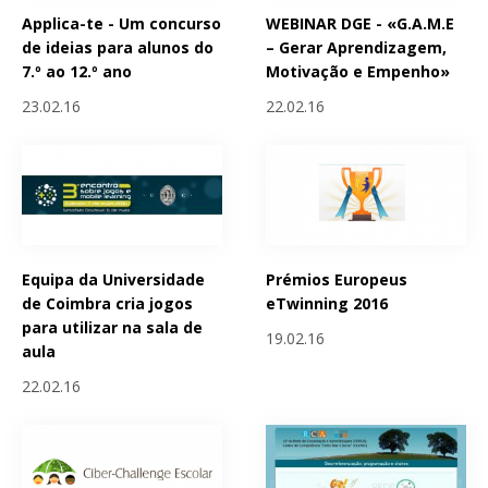
Applica-te - Um concurso
WEBINAR DGE - «G.A.M.E
de ideias para alunos do
– Gerar Aprendizagem,
7.º ao 12.º ano
Motivação e Empenho»
23.02.16
22.02.16
Equipa da Universidade
Prémios Europeus
de Coimbra cria jogos
eTwinning 2016
para utilizar na sala de
19.02.16
aula
22.02.16