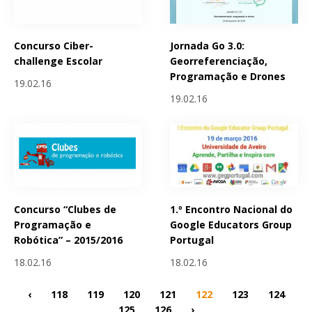
Concurso Ciber-
Jornada Go 3.0:
challenge Escolar
Georreferenciação,
Programação e Drones
19.02.16
19.02.16
Concurso “Clubes de
1.º Encontro Nacional do
Programação e
Google Educators Group
Robótica” – 2015/2016
Portugal
18.02.16
18.02.16
‹
118
119
120
121
122
123
124
125
126
›