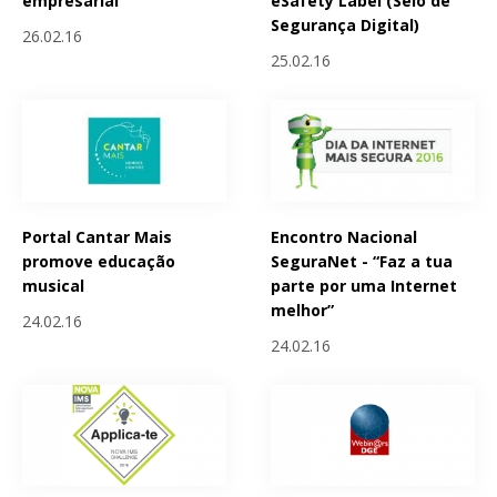
empresarial
eSafety Label (Selo de
Segurança Digital)
26.02.16
25.02.16
Portal Cantar Mais
Encontro Nacional
promove educação
SeguraNet - “Faz a tua
musical
parte por uma Internet
melhor”
24.02.16
24.02.16