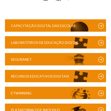
CAPACITAÇÃO DIGITAL DAS ESCOLAS
LABORATÓRIOS DE EDUCAÇÃO DIGITAL
SEGURANET
RECURSOS EDUCATIVOS DIGITAIS
ETWINNING
PLATAFORMA DGE (MOODLE)