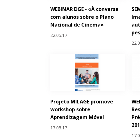
WEBINAR DGE - «À conversa
SE
com alunos sobre o Plano
Im
Nacional de Cinema»
au
pes
22.05.17
22.
Projeto MILAGE promove
WE
workshop sobre
Res
Aprendizagem Móvel
Pr
20
17.05.17
17.