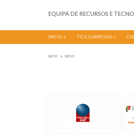
Passar para o conteúdo principal
EQUIPA DE RECURSOS E TECN
INÍCIO
TIC E CURRÍCULO
CI
INÍCIO
INÍCIO
Está aqui
Páginas