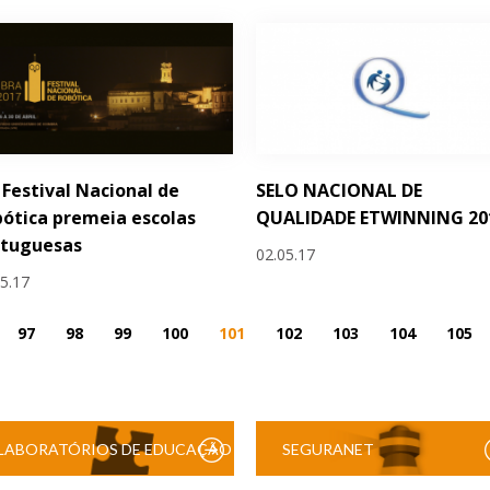
 Festival Nacional de
SELO NACIONAL DE
ótica premeia escolas
QUALIDADE ETWINNING 20
rtuguesas
02.05.17
05.17
97
98
99
100
101
102
103
104
105
LABORATÓRIOS DE EDUCAÇÃO
SEGURANET