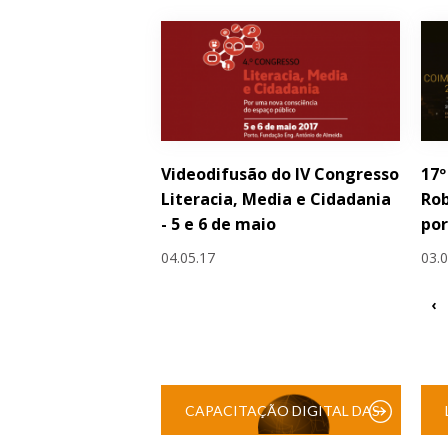
Videodifusão do IV Congresso
17º
Literacia, Media e Cidadania
Rob
- 5 e 6 de maio
po
04.05.17
03.
‹
CAPACITAÇÃO DIGITAL DAS