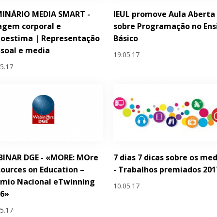
MINÁRIO MEDIA SMART -
IEUL promove Aula Aberta
agem corporal e
sobre Programação no Ens
toestima | Representação
Básico
soal e media
19.05.17
05.17
BINAR DGE - «MORE: MOre
7 dias 7 dicas sobre os me
ources on Education –
- Trabalhos premiados 201
émio Nacional eTwinning
10.05.17
16»
05.17