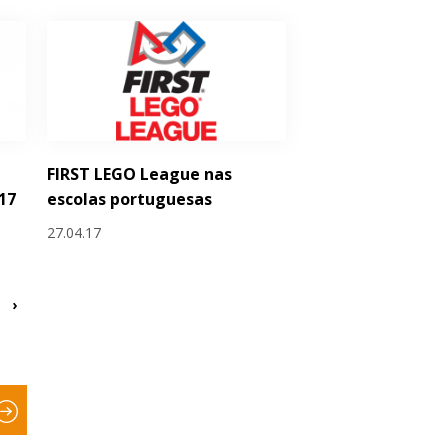
FIRST LEGO League nas
17
escolas portuguesas
27.04.17
›