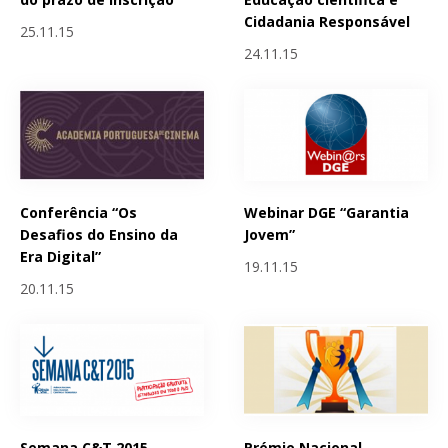
Cidadania Responsável
25.11.15
24.11.15
Conferência “Os
Webinar DGE “Garantia
Desafios do Ensino da
Jovem”
Era Digital”
19.11.15
20.11.15
Semana C&T 2015 -
Prémio Nacional