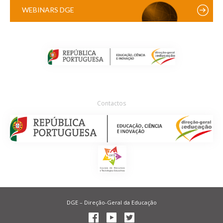
WEBINARS DGE
Contactos
DGE – Direção-Geral da Educação