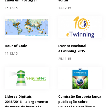
Label em Portugal
volta!
15.12.15
14.12.15
Hour of Code
Evento Nacional
eTwinning 2015
11.12.15
25.11.15
Líderes Digitais
Comissão Europeia lança
2015/2016 – alargamento
publicação sobre
do prazo de inscrição
Educação científica e