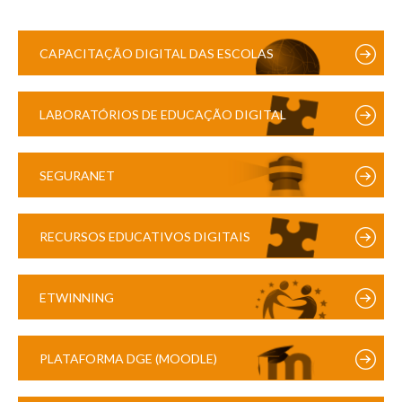
CAPACITAÇÃO DIGITAL DAS ESCOLAS
LABORATÓRIOS DE EDUCAÇÃO DIGITAL
SEGURANET
RECURSOS EDUCATIVOS DIGITAIS
ETWINNING
PLATAFORMA DGE (MOODLE)