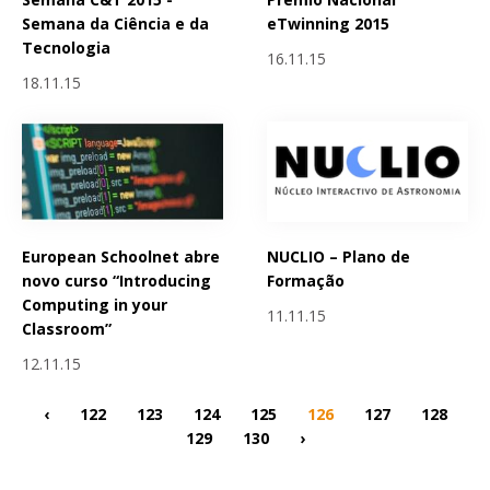
Semana da Ciência e da
eTwinning 2015
Tecnologia
16.11.15
18.11.15
European Schoolnet abre
NUCLIO – Plano de
novo curso “Introducing
Formação
Computing in your
11.11.15
Classroom”
12.11.15
‹
122
123
124
125
126
127
128
129
130
›