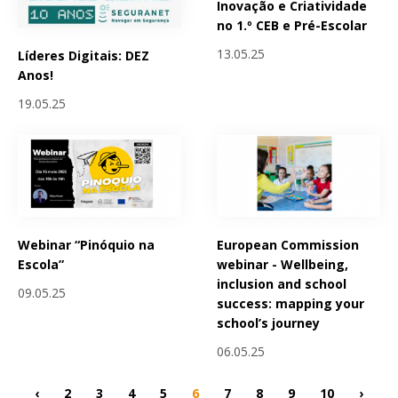
Inovação e Criatividade
no 1.º CEB e Pré-Escolar
13.05.25
Líderes Digitais: DEZ
Anos!
19.05.25
Webinar “Pinóquio na
European Commission
Escola”
webinar - Wellbeing,
inclusion and school
09.05.25
success: mapping your
school’s journey
06.05.25
‹
2
3
4
5
6
7
8
9
10
›