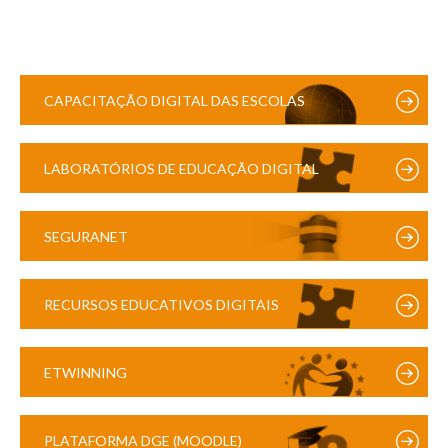
CAPACITAÇÃO DIGITAL DAS ESCOLAS
LABORATÓRIOS DE EDUCAÇÃO DIGITAL
SEGURANET
RECURSOS EDUCATIVOS DIGITAIS
ETWINNING
PLATAFORMA DGE (MOODLE)