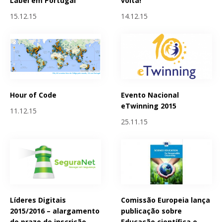
Label em Portugal
volta!
15.12.15
14.12.15
Hour of Code
Evento Nacional
eTwinning 2015
11.12.15
25.11.15
Líderes Digitais
Comissão Europeia lança
2015/2016 – alargamento
publicação sobre
do prazo de inscrição
Educação científica e