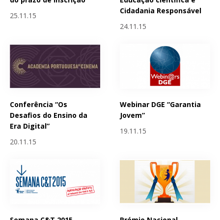
Cidadania Responsável
25.11.15
24.11.15
Conferência “Os
Webinar DGE “Garantia
Desafios do Ensino da
Jovem”
Era Digital”
19.11.15
20.11.15
Semana C&T 2015 -
Prémio Nacional