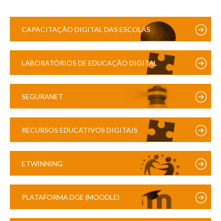
CAPACITAÇÃO DIGITAL DAS ESCOLAS
LABORATÓRIOS DE EDUCAÇÃO DIGITAL
SEGURANET
RECURSOS EDUCATIVOS DIGITAIS
ETWINNING
PLATAFORMA DGE (MOODLE)