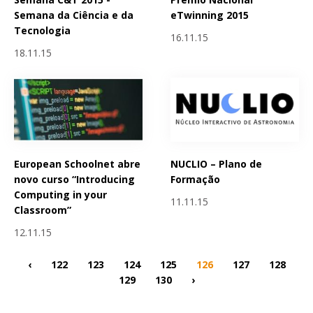
Semana da Ciência e da
eTwinning 2015
Tecnologia
16.11.15
18.11.15
European Schoolnet abre
NUCLIO – Plano de
novo curso “Introducing
Formação
Computing in your
11.11.15
Classroom”
12.11.15
‹
122
123
124
125
126
127
128
129
130
›