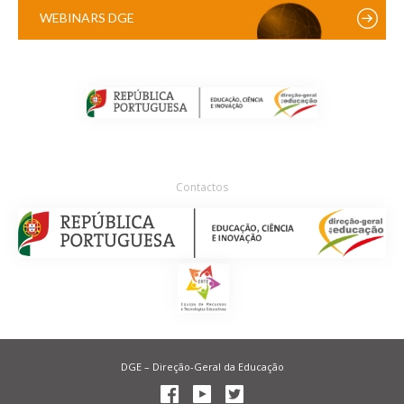
WEBINARS DGE
Contactos
DGE – Direção-Geral da Educação