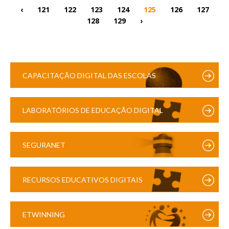
‹
121
122
123
124
125
126
127
128
129
›
CAPACITAÇÃO DIGITAL DAS ESCOLAS
LABORATÓRIOS DE EDUCAÇÃO DIGITAL
SEGURANET
RECURSOS EDUCATIVOS DIGITAIS
ETWINNING