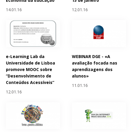
Economia da Educação
15 de janeiro
14.01.16
12.01.16
e-Learning Lab da
WEBINAR DGE - «A
Universidade de Lisboa
avaliação focada nas
promove MOOC sobre
aprendizagens dos
“Desenvolvimento de
alunos»
Conteúdos Acessíveis”
11.01.16
12.01.16