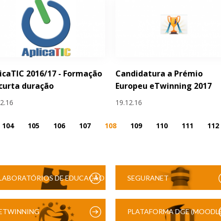
icaTIC 2016/17 - Formação
Candidatura a Prémio
curta duração
Europeu eTwinning 2017
12.16
19.12.16
104
105
106
107
108
109
110
111
112
LABORATÓRIOS DE EDUCAÇÃO
SEGURANET
DIGITAL
ETWINNING
PLATAFORMA DGE (MOODLE