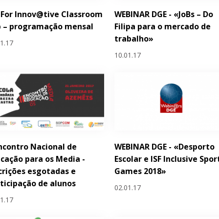
For Innov@tive Classroom
WEBINAR DGE - «JoBs – Do
b – programação mensal
Filipa para o mercado de
trabalho»
01.17
10.01.17
Encontro Nacional de
WEBINAR DGE - «Desporto
cação para os Media -
Escolar e ISF Inclusive Spor
crições esgotadas e
Games 2018»
ticipação de alunos
02.01.17
01.17