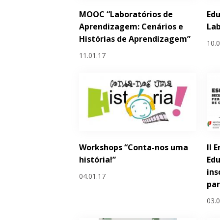
MOOC “Laboratórios de
Edu
Aprendizagem: Cenários e
La
Histórias de Aprendizagem”
10.
11.01.17
Workshops “Conta-nos uma
II 
história!”
Edu
ins
04.01.17
par
03.