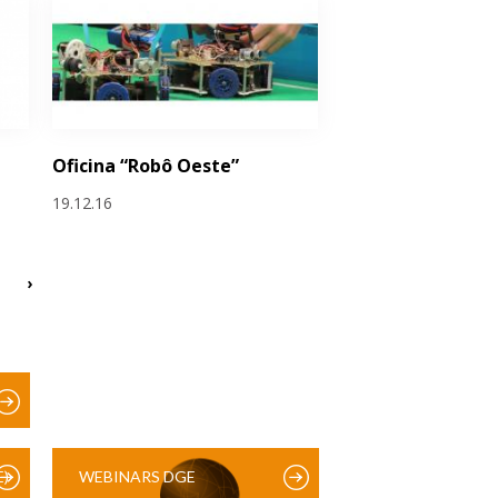
Oficina “Robô Oeste”
19.12.16
›
)
WEBINARS DGE