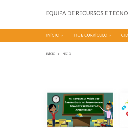
Passar para o conteúdo principal
EQUIPA DE RECURSOS E TECN
INÍCIO
TIC E CURRÍCULO
CI
INÍCIO
INÍCIO
Está aqui
Páginas