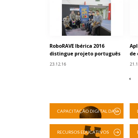
RoboRAVE Ibérica 2016
Apl
distingue projeto português
de 
23.12.16
21.
‹
CAPACITAÇÃO DIGITAL DAS
ESCOLAS
RECURSOS EDUCATIVOS