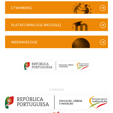
ETWINNING
PLATAFORMA DGE (MOODLE)
WEBINARS DGE
Contactos