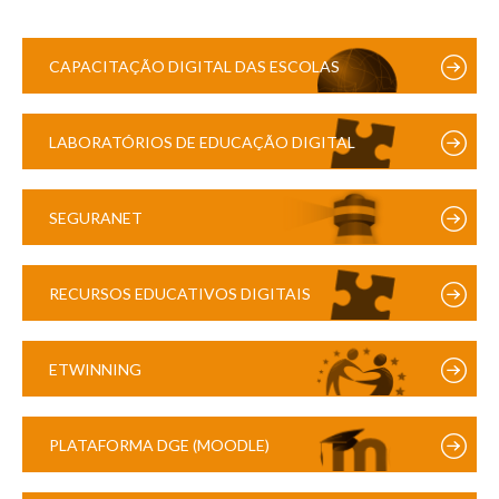
CAPACITAÇÃO DIGITAL DAS ESCOLAS
LABORATÓRIOS DE EDUCAÇÃO DIGITAL
SEGURANET
RECURSOS EDUCATIVOS DIGITAIS
ETWINNING
PLATAFORMA DGE (MOODLE)