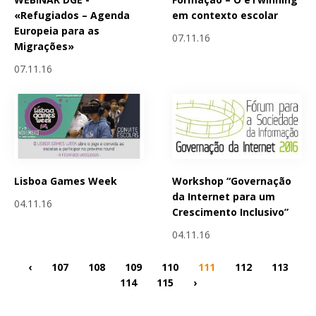
«Refugiados – Agenda
em contexto escolar
Europeia para as
07.11.16
Migrações»
07.11.16
Lisboa Games Week
Workshop “Governação
da Internet para um
04.11.16
Crescimento Inclusivo”
04.11.16
‹
107
108
109
110
111
112
113
114
115
›