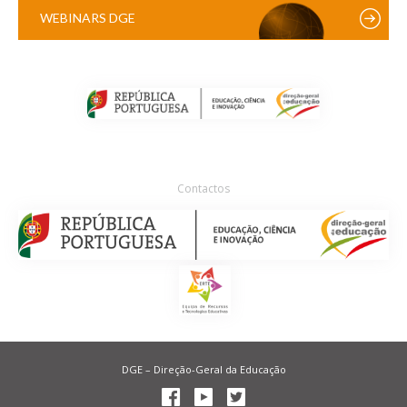
WEBINARS DGE
Contactos
DGE – Direção-Geral da Educação