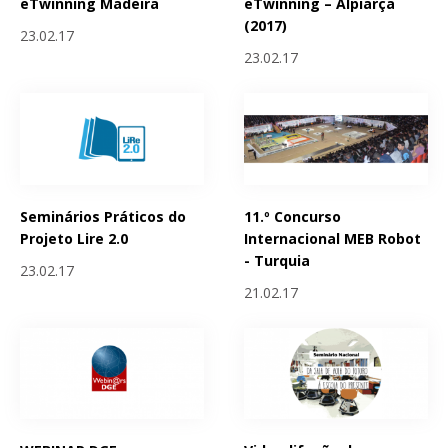
eTwinning Madeira
eTwinning – Alpiarça
(2017)
23.02.17
23.02.17
Seminários Práticos do
11.º Concurso
Projeto Lire 2.0
Internacional MEB Robot
- Turquia
23.02.17
21.02.17