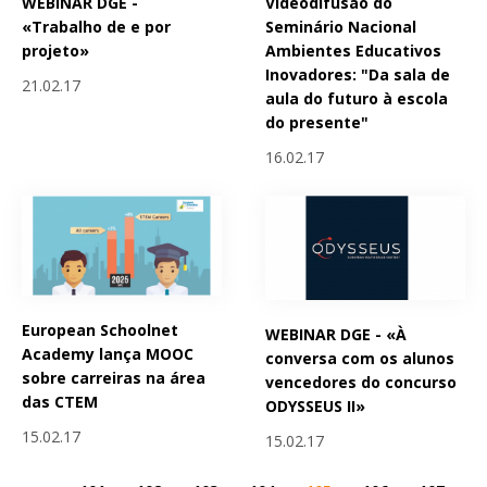
WEBINAR DGE -
Videodifusão do
«Trabalho de e por
Seminário Nacional
projeto»
Ambientes Educativos
Inovadores: "Da sala de
21.02.17
aula do futuro à escola
do presente"
16.02.17
European Schoolnet
WEBINAR DGE - «À
Academy lança MOOC
conversa com os alunos
sobre carreiras na área
vencedores do concurso
das CTEM
ODYSSEUS II»
15.02.17
15.02.17