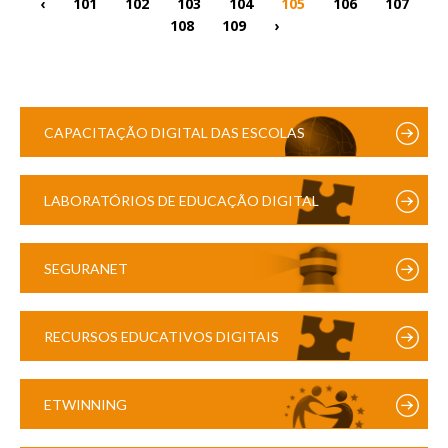
‹
101
102
103
104
105
106
107
108
109
›
CAPACITAÇÃO DIGITAL DAS ESCOLAS
LABORATÓRIOS DE EDUCAÇÃO DIGITAL
SEGURANET
RECURSOS EDUCATIVOS DIGITAIS
ETWINNING