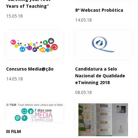
Years of Teaching”
8ª Webcast Probótica
15.05.18
14.05.18
Concurso Media@ção
Candidatura a Selo
Nacional de Qualidade
14.05.18
eTwinning 2018
08.05.18
III FILM