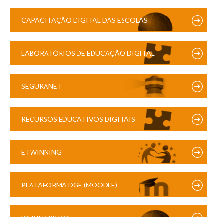
CAPACITAÇÃO DIGITAL DAS ESCOLAS
LABORATÓRIOS DE EDUCAÇÃO DIGITAL
SEGURANET
RECURSOS EDUCATIVOS DIGITAIS
ETWINNING
PLATAFORMA DGE (MOODLE)