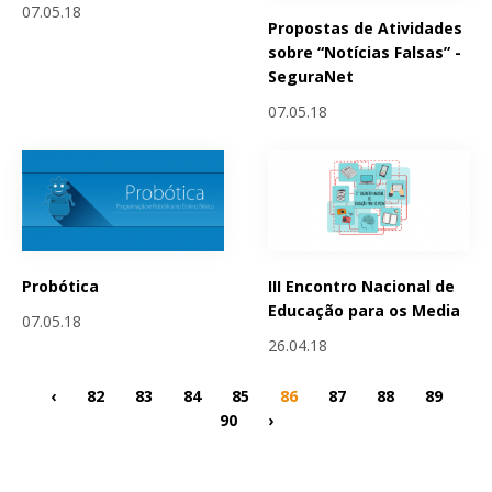
07.05.18
Propostas de Atividades
sobre “Notícias Falsas” -
SeguraNet
07.05.18
Probótica
III Encontro Nacional de
Educação para os Media
07.05.18
26.04.18
‹
82
83
84
85
86
87
88
89
90
›