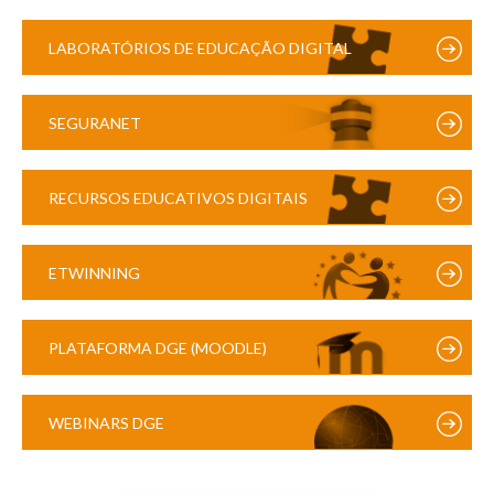
LABORATÓRIOS DE EDUCAÇÃO DIGITAL
SEGURANET
RECURSOS EDUCATIVOS DIGITAIS
ETWINNING
PLATAFORMA DGE (MOODLE)
WEBINARS DGE