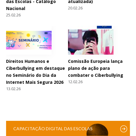
das Escolas - Catálogo
atualizada)
20.02.26
Nacional
25.02.26
Direitos Humanos e
Comissão Europeia lança
Ciberbullying em destaque
plano de ação para
no Seminário do Dia da
combater o Ciberbullying
12.02.26
Internet Mais Segura 2026
13.02.26
CAPACITAÇÃO DIGITAL DAS ESCOLAS