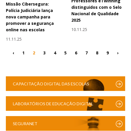
Professores eTwinning
Missão Cibersegura:
distinguidos com o Selo
Polícia Judiciária lança
Nacional de Qualidade
nova campanha para
2025
promover a segurança
10.11.25
online nas escolas
11.11.25
‹
1
2
3
4
5
6
7
8
9
›
CAPACITAÇÃO DIGITAL DAS ESCOLAS
LABORATÓRIOS DE EDUCAÇÃO DIGITAL
SEGURANET