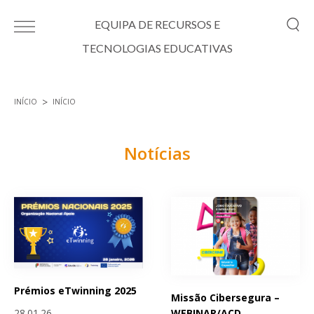
Passar para o conteúdo principal
EQUIPA DE RECURSOS E
TECNOLOGIAS EDUCATIVAS
INÍCIO
INÍCIO
Está aqui
Notícias
Páginas
Prémios eTwinning 2025
Missão Cibersegura –
WEBINAR/ACD
28.01.26