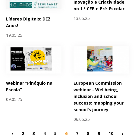
Inovação e Criatividade
no 1.º CEB e Pré-Escolar
13.05.25
Líderes Digitais: DEZ
Anos!
19.05.25
Webinar “Pinóquio na
European Commission
Escola”
webinar - Wellbeing,
inclusion and school
09.05.25
success: mapping your
school’s journey
06.05.25
‹
2
3
4
5
6
7
8
9
10
›