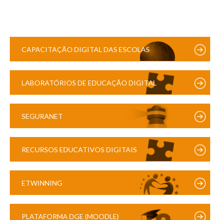
CAPACITAÇÃO DIGITAL DAS ESCOLAS
LABORATÓRIOS DE EDUCAÇÃO DIGITAL
SEGURANET
RECURSOS EDUCATIVOS DIGITAIS
ETWINNING
PLATAFORMA DGE (MOODLE)