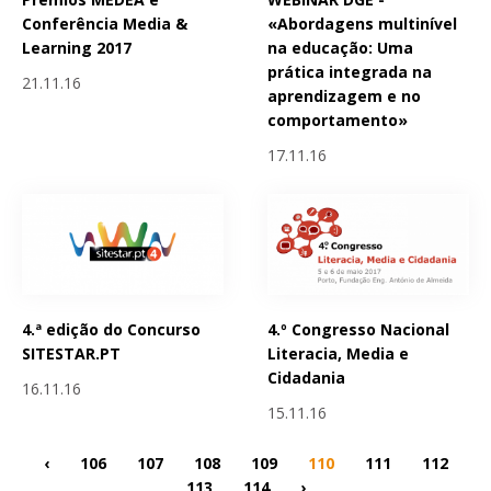
Conferência Media &
«Abordagens multinível
Learning 2017
na educação: Uma
prática integrada na
21.11.16
aprendizagem e no
comportamento»
17.11.16
4.ª edição do Concurso
4.º Congresso Nacional
SITESTAR.PT
Literacia, Media e
Cidadania
16.11.16
15.11.16
‹
106
107
108
109
110
111
112
113
114
›