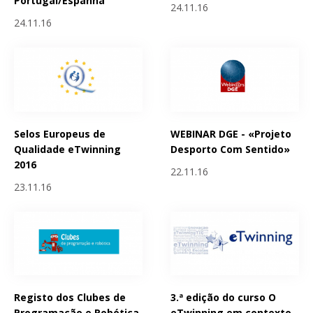
Portugal/Espanha
24.11.16
24.11.16
Selos Europeus de
WEBINAR DGE - «Projeto
Qualidade eTwinning
Desporto Com Sentido»
2016
22.11.16
23.11.16
Registo dos Clubes de
3.ª edição do curso O
Programação e Robótica
eTwinning em contexto