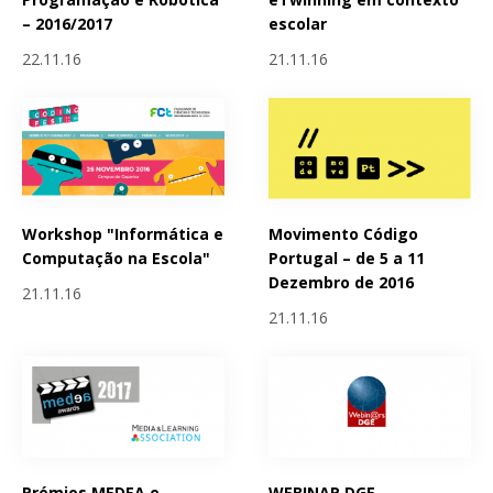
– 2016/2017
escolar
22.11.16
21.11.16
Workshop "Informática e
Movimento Código
Computação na Escola"
Portugal – de 5 a 11
Dezembro de 2016
21.11.16
21.11.16
Prémios MEDEA e
WEBINAR DGE -