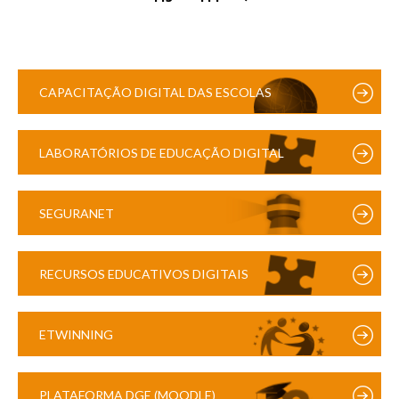
CAPACITAÇÃO DIGITAL DAS ESCOLAS
LABORATÓRIOS DE EDUCAÇÃO DIGITAL
SEGURANET
RECURSOS EDUCATIVOS DIGITAIS
ETWINNING
PLATAFORMA DGE (MOODLE)