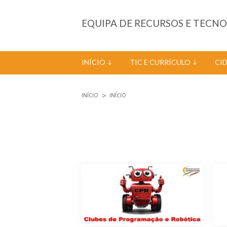
Passar para o conteúdo principal
EQUIPA DE RECURSOS E TECN
INÍCIO
TIC E CURRÍCULO
CI
INÍCIO
INÍCIO
Está aqui
Páginas