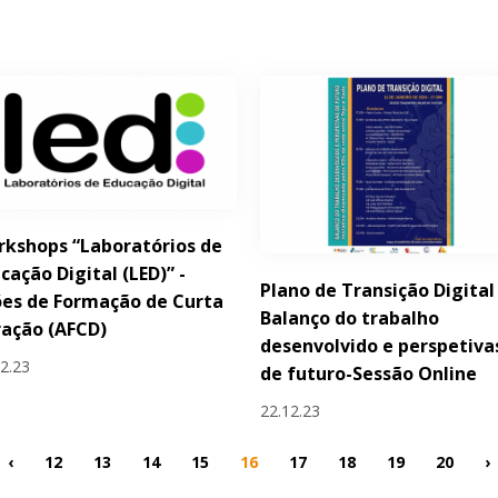
kshops “Laboratórios de
cação Digital (LED)” -
Plano de Transição Digital
es de Formação de Curta
Balanço do trabalho
ação (AFCD)
desenvolvido e perspetiva
12.23
de futuro-Sessão Online
22.12.23
‹
12
13
14
15
16
17
18
19
20
›