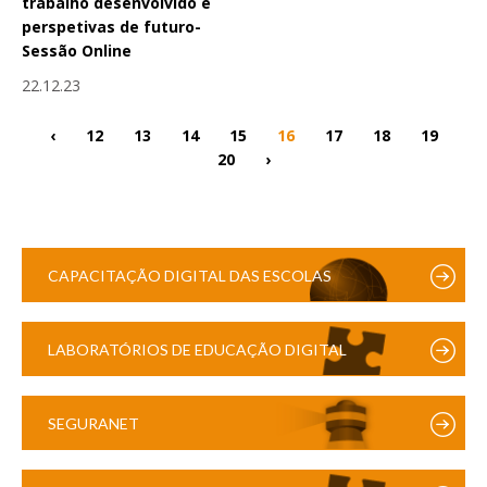
trabalho desenvolvido e
perspetivas de futuro-
Sessão Online
22.12.23
‹
12
13
14
15
16
17
18
19
20
›
CAPACITAÇÃO DIGITAL DAS ESCOLAS
LABORATÓRIOS DE EDUCAÇÃO DIGITAL
SEGURANET