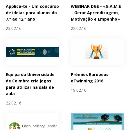
Applica-te - Um concurso
WEBINAR DGE - «G.A.M.E
de ideias para alunos do
– Gerar Aprendizagem,
7.º ao 12.º ano
Motivação e Empenho»
23.02.16
22.02.16
Equipa da Universidade
Prémios Europeus
de Coimbra cria jogos
eTwinning 2016
para utilizar na sala de
19.02.16
aula
22.02.16