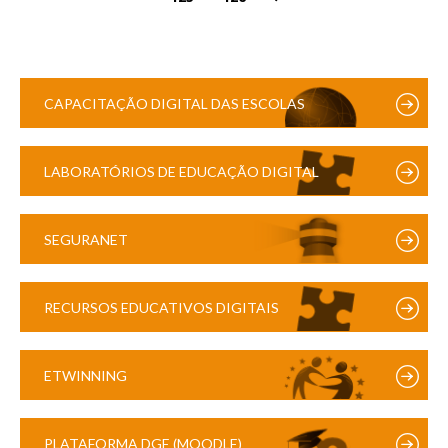
CAPACITAÇÃO DIGITAL DAS ESCOLAS
LABORATÓRIOS DE EDUCAÇÃO DIGITAL
SEGURANET
RECURSOS EDUCATIVOS DIGITAIS
ETWINNING
PLATAFORMA DGE (MOODLE)