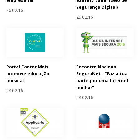
empresarial
eSafety Label (Selo de
Segurança Digital)
26.02.16
25.02.16
Portal Cantar Mais
Encontro Nacional
promove educação
SeguraNet - “Faz a tua
musical
parte por uma Internet
melhor”
24.02.16
24.02.16