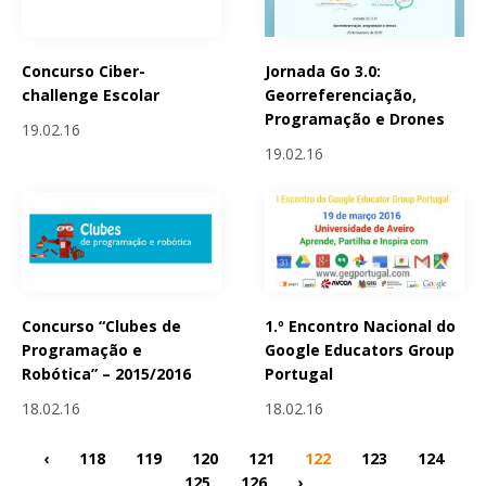
Concurso Ciber-
Jornada Go 3.0:
challenge Escolar
Georreferenciação,
Programação e Drones
19.02.16
19.02.16
Concurso “Clubes de
1.º Encontro Nacional do
Programação e
Google Educators Group
Robótica” – 2015/2016
Portugal
18.02.16
18.02.16
‹
118
119
120
121
122
123
124
125
126
›