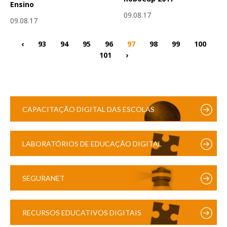
Ensino
09.08.17
09.08.17
‹
93
94
95
96
97
98
99
100
101
›
CAPACITAÇÃO DIGITAL DAS ESCOLAS
LABORATÓRIOS DE EDUCAÇÃO DIGITAL
SEGURANET
RECURSOS EDUCATIVOS DIGITAIS