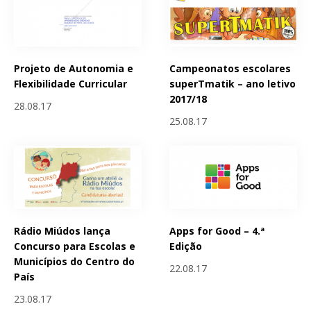
Projeto de Autonomia e
Campeonatos escolares
Flexibilidade Curricular
superTmatik – ano letivo
2017/18
28.08.17
25.08.17
Rádio Miúdos lança
Apps for Good – 4.ª
Concurso para Escolas e
Edição
Municípios do Centro do
22.08.17
País
23.08.17