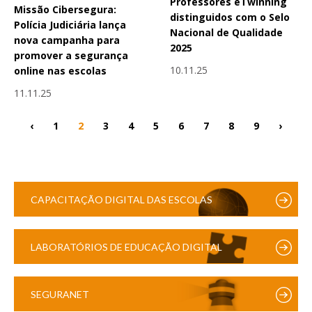
Professores eTwinning
Missão Cibersegura:
distinguidos com o Selo
Polícia Judiciária lança
Nacional de Qualidade
nova campanha para
2025
promover a segurança
10.11.25
online nas escolas
11.11.25
‹
1
2
3
4
5
6
7
8
9
›
CAPACITAÇÃO DIGITAL DAS ESCOLAS
LABORATÓRIOS DE EDUCAÇÃO DIGITAL
SEGURANET