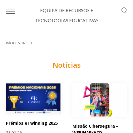
Passar para o conteúdo principal
EQUIPA DE RECURSOS E
TECNOLOGIAS EDUCATIVAS
INÍCIO
INÍCIO
Está aqui
Notícias
Páginas
Prémios eTwinning 2025
Missão Cibersegura –
WEBINAR/ACD
28.01.26