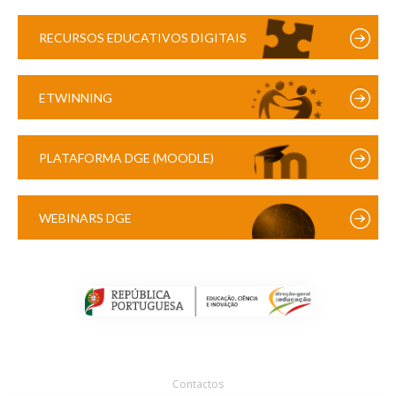
RECURSOS EDUCATIVOS DIGITAIS
ETWINNING
PLATAFORMA DGE (MOODLE)
WEBINARS DGE
Contactos