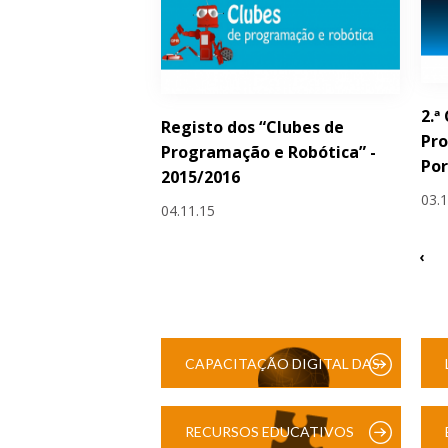
2.ª
Registo dos “Clubes de
Pro
Programação e Robótica” -
Por
2015/2016
03.
04.11.15
‹
CAPACITAÇÃO DIGITAL DAS
ESCOLAS
RECURSOS EDUCATIVOS