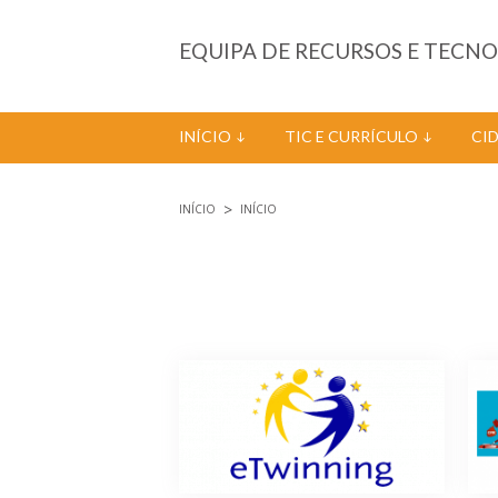
Passar para o conteúdo principal
EQUIPA DE RECURSOS E TECN
INÍCIO
TIC E CURRÍCULO
CI
INÍCIO
INÍCIO
Está aqui
Páginas