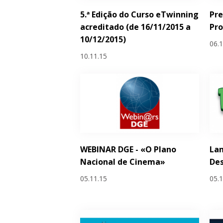
5.ª Edição do Curso eTwinning
Pre
acreditado (de 16/11/2015 a
Pr
10/12/2015)
06.
10.11.15
WEBINAR DGE - «O Plano
Lan
Nacional de Cinema»
Des
05.11.15
05.