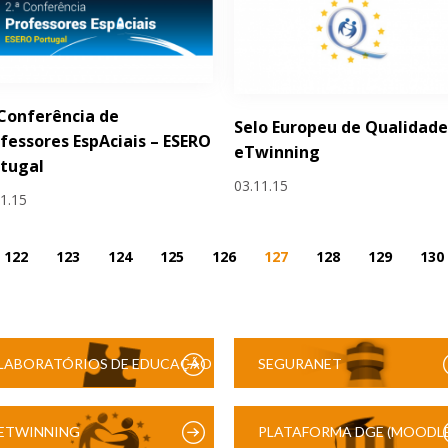
 Conferência de
Selo Europeu de Qualidad
fessores EspAciais – ESERO
eTwinning
tugal
03.11.15
11.15
122
123
124
125
126
127
128
129
130
LABORATÓRIOS DE EDUCAÇÃO
SEGURANET
DIGITAL
ETWINNING
PLATAFORMA DGE (MOODLE