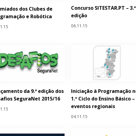
Concurso SITESTAR.PT – 3.ª
miados dos Clubes de
edição
ogramação e Robótica
06.11.15
11.15
çamento da 9.ª edição dos
Iniciação à Programação n
afios SeguraNet 2015/16
1.º Ciclo do Ensino Básico –
eventos regionais
11.15
04.11.15