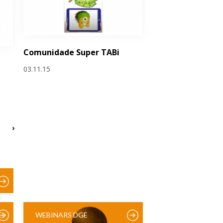
Comunidade Super TABi
e
03.11.15
›
)
WEBINARS DGE