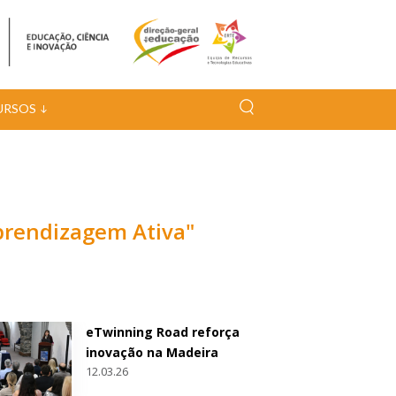
URSOS
Aprendizagem Ativa"
eTwinning Road reforça
inovação na Madeira
12.03.26