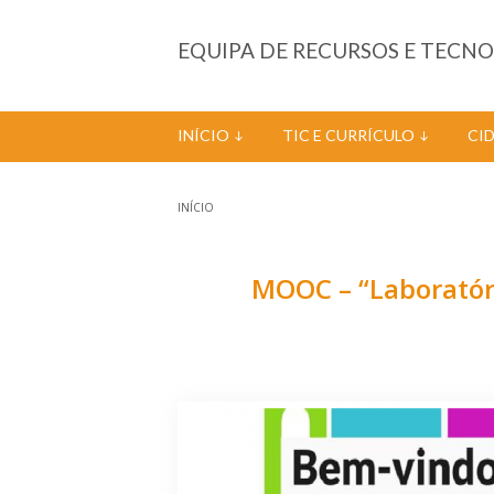
Passar para o conteúdo principal
EQUIPA DE RECURSOS E TECN
INÍCIO
TIC E CURRÍCULO
CI
INÍCIO
Está aqui
MOOC – “Laboratóri