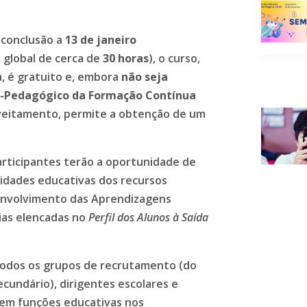
 conclusão a
13 de janeiro
global de cerca de
30 horas
), o curso,
a, é gratuito e, embora
não seja
co-Pedagógico da Formação Contínua
oveitamento, permite a obtenção de um
articipantes terão a oportunidade de
alidades educativas dos recursos
senvolvimento das Aprendizagens
ias elencadas no
Perfil dos Alunos à Saída
 todos os grupos de recrutamento (do
secundário), dirigentes escolares e
em funções educativas nos