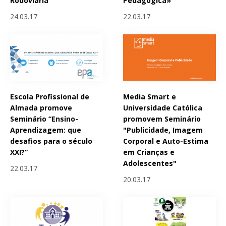
Rodoviária
Pedagógica»
24.03.17
22.03.17
Escola Profissional de
Media Smart e
Almada promove
Universidade Católica
Seminário “Ensino-
promovem Seminário
Aprendizagem: que
"Publicidade, Imagem
desafios para o século
Corporal e Auto-Estima
XXI?”
em Crianças e
Adolescentes"
22.03.17
20.03.17