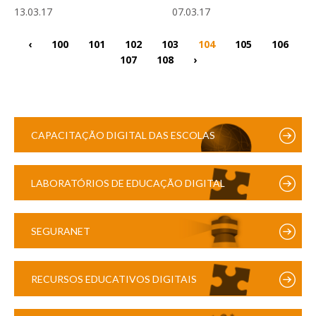
13.03.17
07.03.17
‹
100
101
102
103
104
105
106
107
108
›
CAPACITAÇÃO DIGITAL DAS ESCOLAS
LABORATÓRIOS DE EDUCAÇÃO DIGITAL
SEGURANET
RECURSOS EDUCATIVOS DIGITAIS