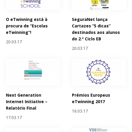
O eTwinning está à
SeguraNet lança
procura de “Escolas
Cartazes ”5 dicas”
eTwinning”!
destinados aos alunos
do 2.º Ciclo EB
20.03.17
20.03.17
Next Generation
Prémios Europeus
Internet Initiative –
eTwinning 2017
Relatório Final
16.03.17
17.03.17