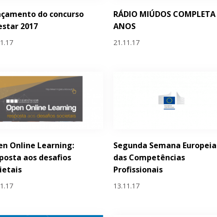
nçamento do concurso
RÁDIO MIÚDOS COMPLETA
estar 2017
ANOS
11.17
21.11.17
n Online Learning:
Segunda Semana Europeia
posta aos desafios
das Competências
ietais
Profissionais
11.17
13.11.17