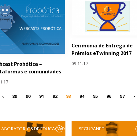
Cerimónia de Entrega de
Prémios eTwinning 2017
09.11.17
cast Probótica –
ataformas e comunidades
11.17
‹
89
90
91
92
93
94
95
96
97
›
LABORATÓRIOS DE EDUCAÇÃO
SEGURANET