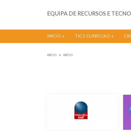
Passar para o conteúdo principal
EQUIPA DE RECURSOS E TECN
INÍCIO
TIC E CURRÍCULO
CI
INÍCIO
INÍCIO
Está aqui
Páginas