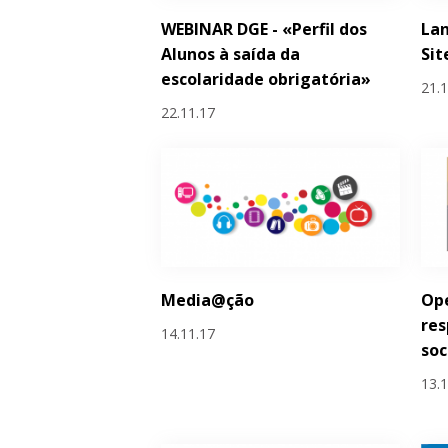
WEBINAR DGE - «Perfil dos
La
Alunos à saída da
Sit
escolaridade obrigatória»
21.
22.11.17
Media@ção
Ope
res
14.11.17
soc
13.