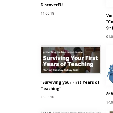
DiscoverEU
11.06.18
Ven
“Co
9.ª
01.
“Surviving your First Years of
Teaching”
8ª 
15.05.18
14.