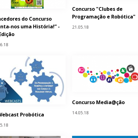
Concurso "Clubes de
Programação e Robótica"
cedores do Concurso
nta-nos uma História!” -
21.05.18
 Edição
06.18
Concurso Media@ção
14.05.18
Webcast Probótica
05.18