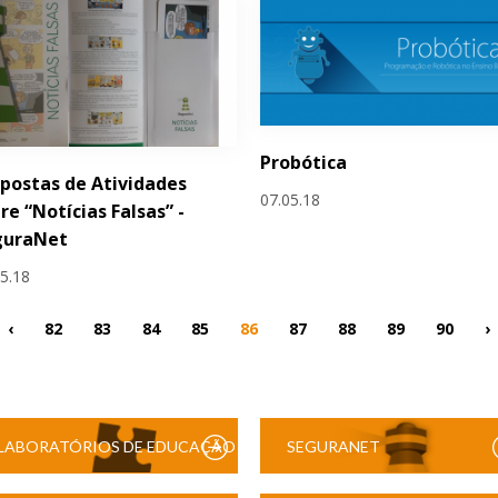
Probótica
postas de Atividades
07.05.18
re “Notícias Falsas” -
guraNet
05.18
‹
82
83
84
85
86
87
88
89
90
›
LABORATÓRIOS DE EDUCAÇÃO
SEGURANET