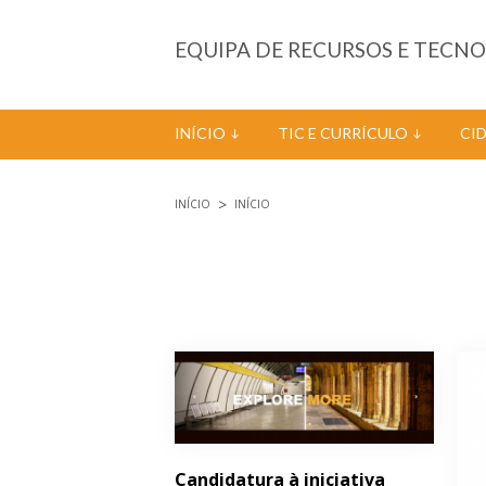
Passar para o conteúdo principal
EQUIPA DE RECURSOS E TECN
INÍCIO
TIC E CURRÍCULO
CI
INÍCIO
INÍCIO
Está aqui
Páginas
Candidatura à iniciativa