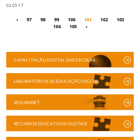
02.05.17
‹
97
98
99
100
101
102
103
104
105
›
CAPACITAÇÃO DIGITAL DAS ESCOLAS
LABORATÓRIOS DE EDUCAÇÃO DIGITAL
SEGURANET
RECURSOS EDUCATIVOS DIGITAIS