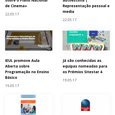
sobre o Plano Nacional
autoestima |
de Cinema»
Representação pessoal e
media
22.05.17
22.05.17
IEUL promove Aula
Já são conhecidas as
Aberta sobre
equipas nomeadas para
Programação no Ensino
os Prémios Sitestar 4
Básico
19.05.17
19.05.17