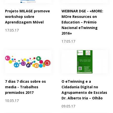
Projeto MILAGE promove
WEBINAR DGE - «MORE:
workshop sobre
MOre Resources on
Aprendizagem Móvel
Education – Prémio
Nacional eTwinning
17.05.17
2016»
17.05.17
7 dias 7 dicas sobre os
O eTwinning e a
media - Trabalhos
Cidadania Digital no
premiados 2017
Agrupamento de Escolas
Dr. Alberto Iria – Olhão
10.05.17
09.05.17