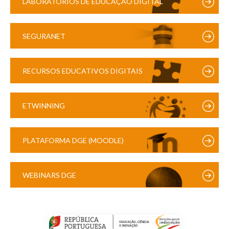
LABORATÓRIOS DE EDUCAÇÃO DIGITAL
SEGURANET
RECURSOS EDUCATIVOS DIGITAIS
ETWINNING
PLATAFORMA DGE (MOODLE)
WEBINARS DGE