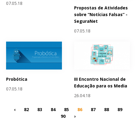
07.05.18
Propostas de Atividades
sobre “Notícias Falsas” -
SeguraNet
07.05.18
Probótica
III Encontro Nacional de
Educação para os Media
07.05.18
26.04.18
‹
82
83
84
85
86
87
88
89
90
›