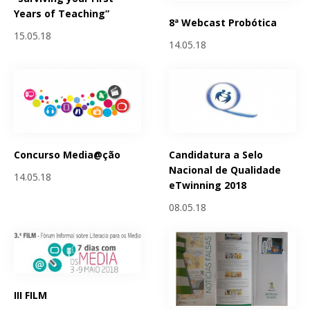
Years of Teaching”
8ª Webcast Probótica
15.05.18
14.05.18
Concurso Media@ção
Candidatura a Selo
Nacional de Qualidade
14.05.18
eTwinning 2018
08.05.18
III FILM