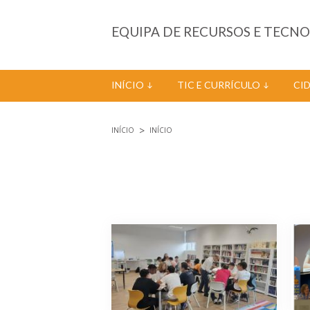
Passar para o conteúdo principal
EQUIPA DE RECURSOS E TECN
INÍCIO
TIC E CURRÍCULO
CI
INÍCIO
INÍCIO
Está aqui
Páginas