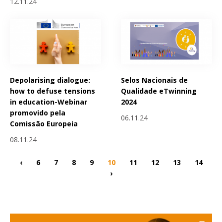
12.11.24
Depolarising dialogue:
Selos Nacionais de
how to defuse tensions
Qualidade eTwinning
in education-Webinar
2024
promovido pela
06.11.24
Comissão Europeia
08.11.24
‹
6
7
8
9
10
11
12
13
14
›