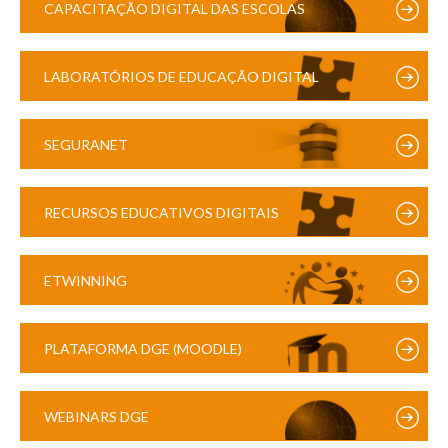
CAPACITAÇÃO DIGITAL DAS ESCOLAS
LABORATÓRIOS DE EDUCAÇÃO DIGITAL
SEGURANET
RECURSOS EDUCATIVOS DIGITAIS
ETWINNING
PLATAFORMA DGE (MOODLE)
WEBINARS DGE