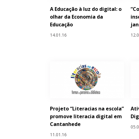
A Educação à luz do digital: o
“Co
olhar da Economia da
ins
Educação
jan
14.01.16
12.
Projeto “Literacias na escola”
Ati
promove literacia digital em
Dig
Cantanhede
05.
11.01.16