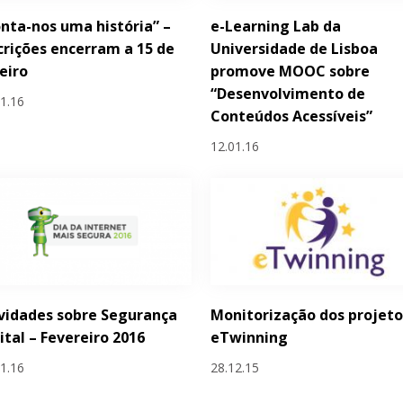
nta-nos uma história” –
e-Learning Lab da
crições encerram a 15 de
Universidade de Lisboa
eiro
promove MOOC sobre
“Desenvolvimento de
01.16
Conteúdos Acessíveis”
12.01.16
vidades sobre Segurança
Monitorização dos projeto
ital – Fevereiro 2016
eTwinning
01.16
28.12.15