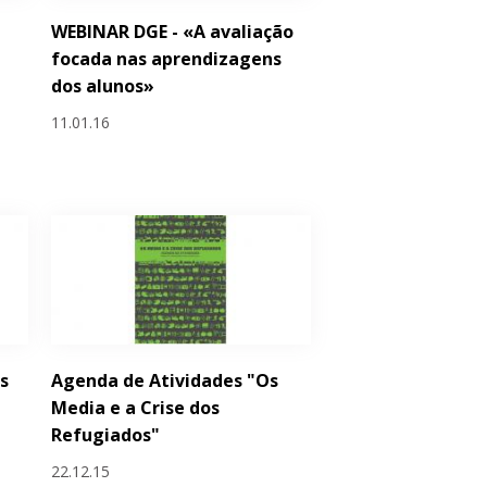
WEBINAR DGE - «A avaliação
focada nas aprendizagens
dos alunos»
11.01.16
s
Agenda de Atividades "Os
Media e a Crise dos
Refugiados"
22.12.15