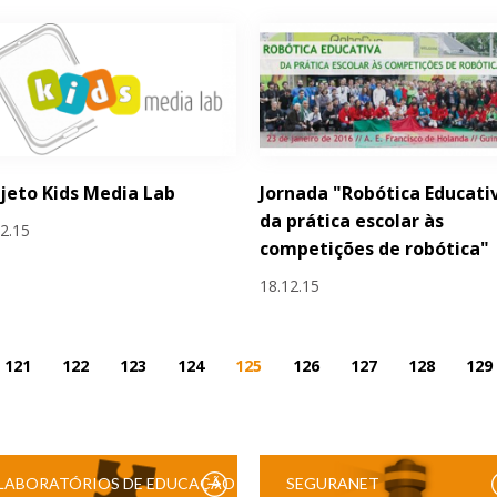
jeto Kids Media Lab
Jornada "Robótica Educati
da prática escolar às
12.15
competições de robótica"
18.12.15
121
122
123
124
125
126
127
128
129
LABORATÓRIOS DE EDUCAÇÃO
SEGURANET