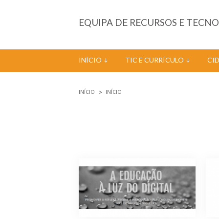
Passar para o conteúdo principal
EQUIPA DE RECURSOS E TECN
INÍCIO
TIC E CURRÍCULO
CI
INÍCIO
INÍCIO
Está aqui
Páginas