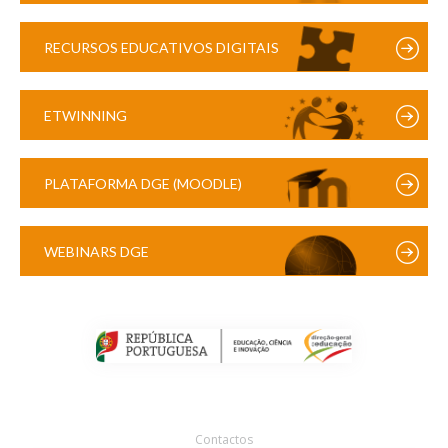
RECURSOS EDUCATIVOS DIGITAIS
ETWINNING
PLATAFORMA DGE (MOODLE)
WEBINARS DGE
Contactos