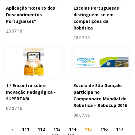
Aplicação “Roteiro dos
Escolas Portuguesas
Descobrimentos
distinguem-se em
Portugueses”
competições de
Robótica
20.07.16
18.07.16
1.º Encontro sobre
Escola de São Gonçalo
Inovação Pedagógica -
participa no
SUPERTABi
Campeonato Mundial de
Robótica – Robocup 2016
07.07.16
06.07.16
‹
111
112
113
114
115
116
117