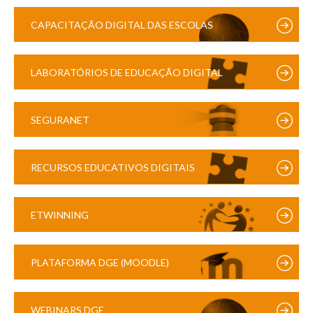
CAPACITAÇÃO DIGITAL DAS ESCOLAS
LABORATÓRIOS DE EDUCAÇÃO DIGITAL
SEGURANET
RECURSOS EDUCATIVOS DIGITAIS
ETWINNING
PLATAFORMA DGE (MOODLE)
WEBINARS DGE