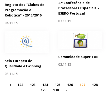
2.ª Conferência de
Registo dos “Clubes de
Professores EspAciais –
Programação e
ESERO Portugal
Robótica” - 2015/2016
03.11.15
04.11.15
Comunidade Super TABi
Selo Europeu de
03.11.15
Qualidade eTwinning
03.11.15
‹
122
123
124
125
126
127
128
129
130
›