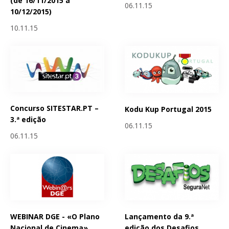
(de 16/11/2015 a
06.11.15
10/12/2015)
10.11.15
Concurso SITESTAR.PT –
Kodu Kup Portugal 2015
3.ª edição
06.11.15
06.11.15
WEBINAR DGE - «O Plano
Lançamento da 9.ª
Nacional de Cinema»
edição dos Desafios