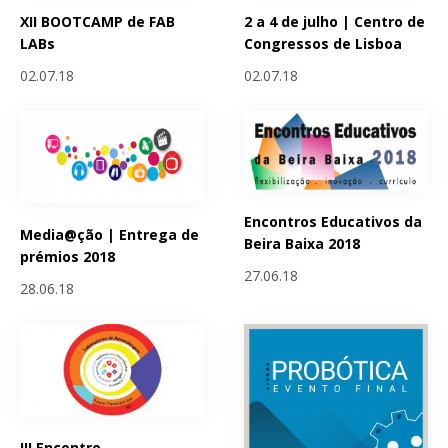
XII BOOTCAMP de FAB
2 a 4 de julho | Centro de
LABs
Congressos de Lisboa
02.07.18
02.07.18
Encontros Educativos da
Media@ção | Entrega de
Beira Baixa 2018
prémios 2018
27.06.18
28.06.18
III Encontro