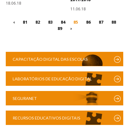
18.06.18
11.06.18
‹
81
82
83
84
85
86
87
88
89
›
CAPACITAÇÃO DIGITAL DAS ESCOLAS
LABORATÓRIOS DE EDUCAÇÃO DIGITAL
SEGURANET
RECURSOS EDUCATIVOS DIGITAIS