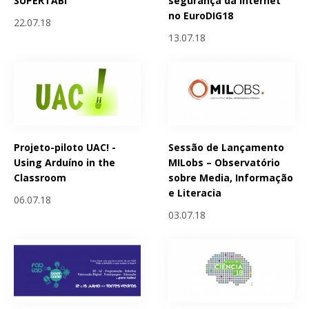
SUPERTABi
segurança da Internet
no EuroDIG18
22.07.18
13.07.18
Projeto-piloto UAC! -
Sessão de Lançamento
Using Arduíno in the
MILobs – Observatório
Classroom
sobre Media, Informação
e Literacia
06.07.18
03.07.18