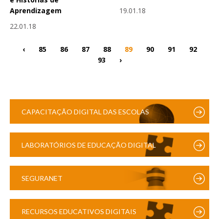
19.01.18
Aprendizagem
22.01.18
‹
85
86
87
88
89
90
91
92
93
›
CAPACITAÇÃO DIGITAL DAS ESCOLAS
LABORATÓRIOS DE EDUCAÇÃO DIGITAL
SEGURANET
RECURSOS EDUCATIVOS DIGITAIS