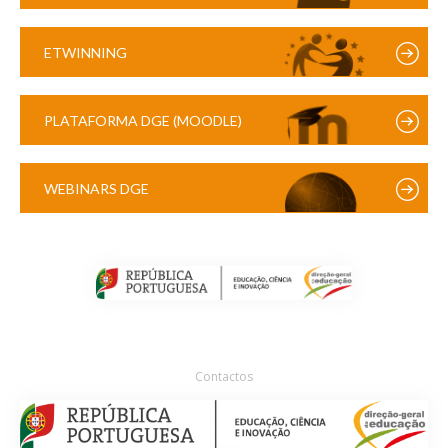
ETWINNING
PLATAFORMA DGE (MOODLE)
WEBINARS DGE
Contactos