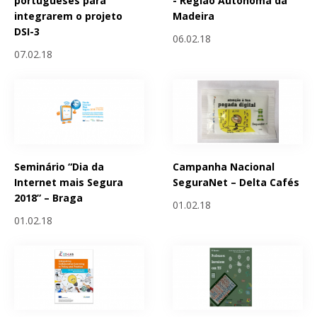
portugueses para
- Região Autónoma da
integrarem o projeto
Madeira
DSI-3
06.02.18
07.02.18
Seminário “Dia da
Campanha Nacional
Internet mais Segura
SeguraNet – Delta Cafés
2018” – Braga
01.02.18
01.02.18