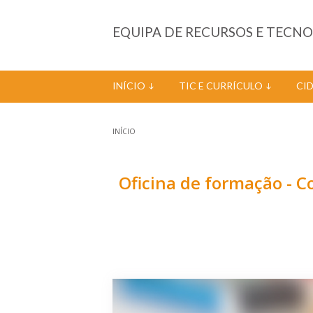
Passar para o conteúdo principal
EQUIPA DE RECURSOS E TECN
INÍCIO
TIC E CURRÍCULO
CI
INÍCIO
Está aqui
Oficina de formação - C