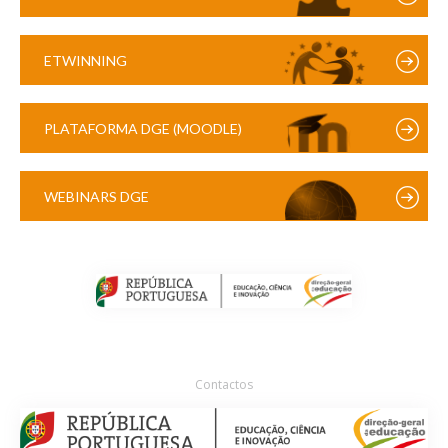
ETWINNING
PLATAFORMA DGE (MOODLE)
WEBINARS DGE
Contactos