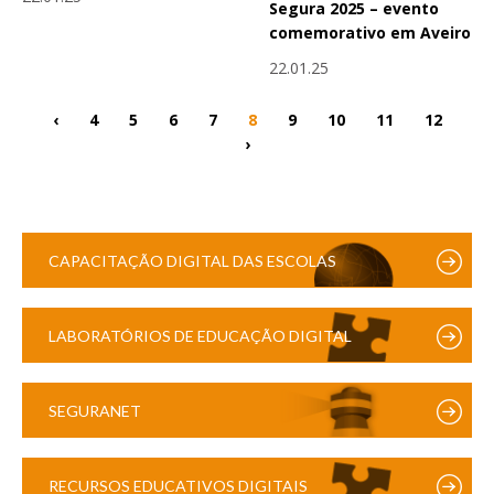
Segura 2025 – evento
comemorativo em Aveiro
22.01.25
‹
4
5
6
7
8
9
10
11
12
›
CAPACITAÇÃO DIGITAL DAS ESCOLAS
LABORATÓRIOS DE EDUCAÇÃO DIGITAL
SEGURANET
RECURSOS EDUCATIVOS DIGITAIS