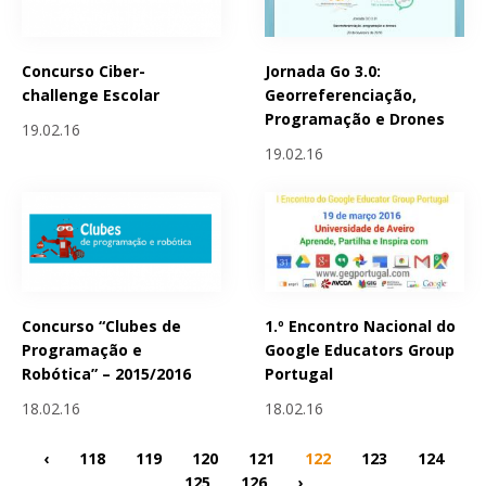
Concurso Ciber-
Jornada Go 3.0:
challenge Escolar
Georreferenciação,
Programação e Drones
19.02.16
19.02.16
Concurso “Clubes de
1.º Encontro Nacional do
Programação e
Google Educators Group
Robótica” – 2015/2016
Portugal
18.02.16
18.02.16
‹
118
119
120
121
122
123
124
125
126
›