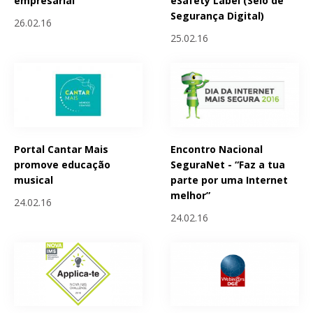
empresarial
eSafety Label (Selo de
Segurança Digital)
26.02.16
25.02.16
Portal Cantar Mais
Encontro Nacional
promove educação
SeguraNet - “Faz a tua
musical
parte por uma Internet
melhor”
24.02.16
24.02.16