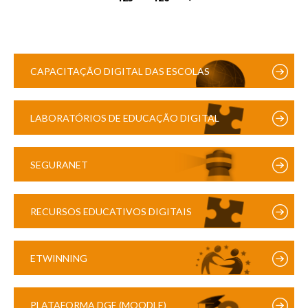
CAPACITAÇÃO DIGITAL DAS ESCOLAS
LABORATÓRIOS DE EDUCAÇÃO DIGITAL
SEGURANET
RECURSOS EDUCATIVOS DIGITAIS
ETWINNING
PLATAFORMA DGE (MOODLE)