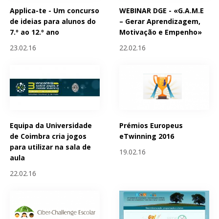
Applica-te - Um concurso
WEBINAR DGE - «G.A.M.E
de ideias para alunos do
– Gerar Aprendizagem,
7.º ao 12.º ano
Motivação e Empenho»
23.02.16
22.02.16
Equipa da Universidade
Prémios Europeus
de Coimbra cria jogos
eTwinning 2016
para utilizar na sala de
19.02.16
aula
22.02.16