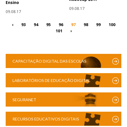
Ensino
09.08.17
09.08.17
‹
93
94
95
96
97
98
99
100
101
›
CAPACITAÇÃO DIGITAL DAS ESCOLAS
LABORATÓRIOS DE EDUCAÇÃO DIGITAL
SEGURANET
RECURSOS EDUCATIVOS DIGITAIS