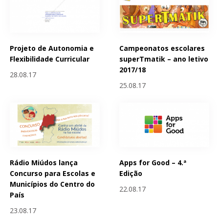
Projeto de Autonomia e
Campeonatos escolares
Flexibilidade Curricular
superTmatik – ano letivo
2017/18
28.08.17
25.08.17
Rádio Miúdos lança
Apps for Good – 4.ª
Concurso para Escolas e
Edição
Municípios do Centro do
22.08.17
País
23.08.17