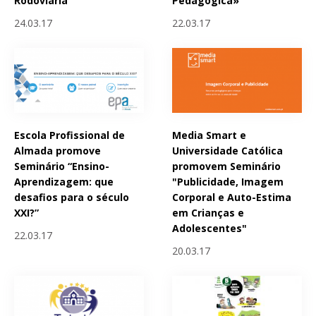
Rodoviária
Pedagógica»
24.03.17
22.03.17
Escola Profissional de
Media Smart e
Almada promove
Universidade Católica
Seminário “Ensino-
promovem Seminário
Aprendizagem: que
"Publicidade, Imagem
desafios para o século
Corporal e Auto-Estima
XXI?”
em Crianças e
Adolescentes"
22.03.17
20.03.17