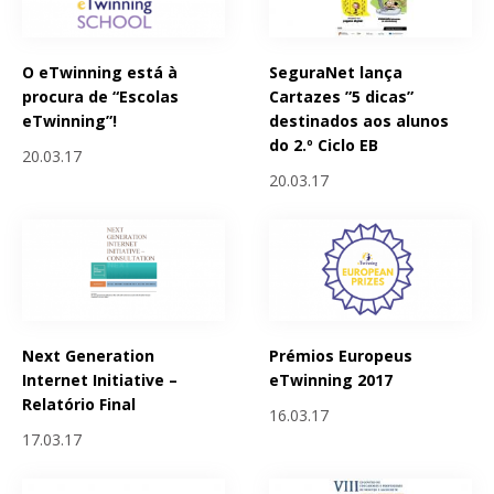
O eTwinning está à
SeguraNet lança
procura de “Escolas
Cartazes ”5 dicas”
eTwinning”!
destinados aos alunos
do 2.º Ciclo EB
20.03.17
20.03.17
Next Generation
Prémios Europeus
Internet Initiative –
eTwinning 2017
Relatório Final
16.03.17
17.03.17