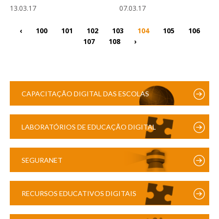
13.03.17
07.03.17
‹
100
101
102
103
104
105
106
107
108
›
CAPACITAÇÃO DIGITAL DAS ESCOLAS
LABORATÓRIOS DE EDUCAÇÃO DIGITAL
SEGURANET
RECURSOS EDUCATIVOS DIGITAIS